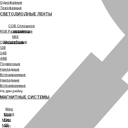
Однофазные
Трехфазные
СВЕТОДИОДНЫЕ ЛЕНТЫ
COB Сплошное
свечение
RGB Разноцветные
MIX
Мультибелые
Одноцветные
12В
24В
48В
Подвесные
Накладные
Встраиваемые
Накладные
Встраиваемые
На дин.рейку
МАГНИТНЫЕ СИСТЕМЫ
Mag
Orient
Mag
Flex
Mag-
25
Mag-