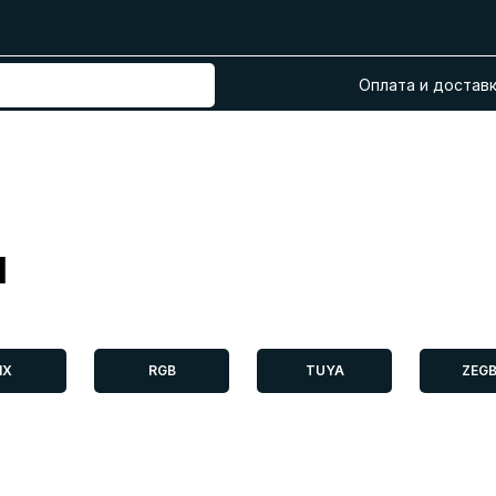
Оплата и достав
М
IX
RGB
TUYA
ZEGB