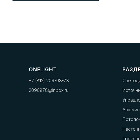
ONELIGHT
РАЗД
+7 (812) 209-08-78
Светод
2090878@inbox.ru
Источни
Управл
Алюмин
Потоло
Настенн
Треков