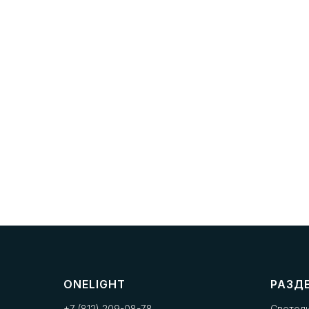
ONELIGHT
РАЗД
+7 (812) 209-08-78
Светод