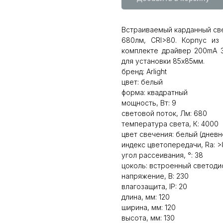
Встраиваемый карданный све
680лм, CRI>80. Корпус из
комплекте драйвер 200mA 3
для установки 85x85мм.
бренд: Arlight
цвет: белый
форма: квадратный
мощность, Вт: 9
световой поток, Лм: 680
температура света, К: 4000
цвет свечения: белый (дневн
индекс цветопередачи, Ra: >
угол рассеивания, °: 38
цоколь: встроенный светоди
напряжение, В: 230
влагозащита, IP: 20
длина, мм: 120
ширина, мм: 120
высота, мм: 130