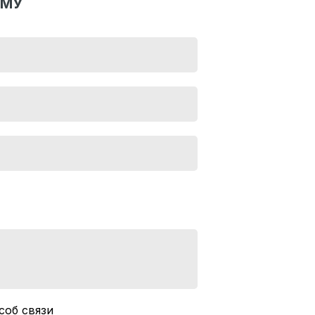
РМУ
соб связи