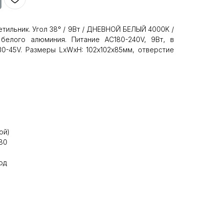
тильник. Угол 38° / 9Вт / ДНЕВНОЙ БЕЛЫЙ 4000K /
 белого алюминия. Питание AC180-240V, 9Вт, в
0-45V. Размеры LxWxH: 102х102x85мм, отверстие
ой)
80
од