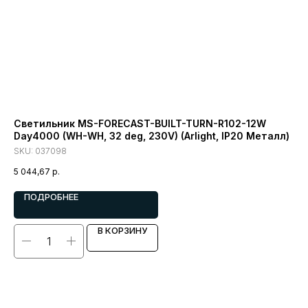
Светильник MS-FORECAST-BUILT-TURN-R102-12W
Св
Day4000 (WH-WH, 32 deg, 230V) (Arlight, IP20 Металл)
BK
SKU:
037098
SK
5 044,67
р.
ПОДРОБНЕЕ
В КОРЗИНУ