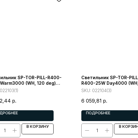
ильник SP-TOR-PILL-R400-
Светильник SP-TOR-PILL
Warm3000 (WH, 120 deg)
R400-25W Day4000 (WH,
ght, IP20 Металл)
230V) (Arlight, IP20 Мета
022103(1)
SKU:
022104(3)
2,44
р.
6 059,81
р.
ДРОБНЕЕ
ПОДРОБНЕЕ
В КОРЗИНУ
В КОРЗИ