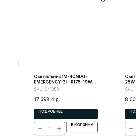
R210-20W
Светильник IM-RONDO-
Свет
230V)
EMERGENCY-3H-R175-19W
25W 
Warm3000 (WH, 120 deg, 230V)
(Arli
SKU:
041052
SKU:
(Arlight, IP40 Металл)
17 398,4
р.
8 60
ПОДРОБНЕЕ
ПО
У
В КОРЗИНУ