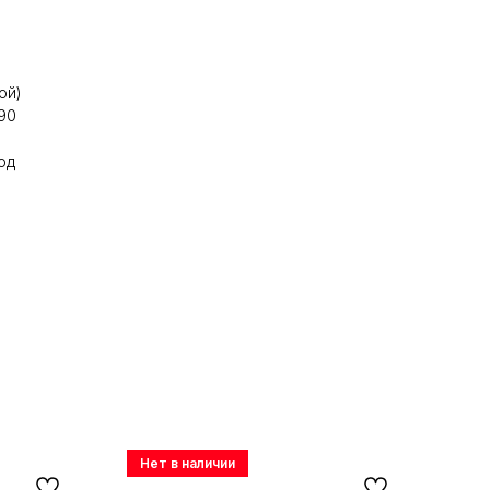
ой)
90
од