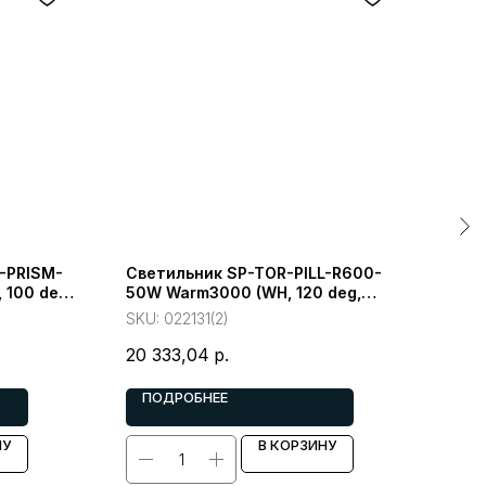
-PRISM-
Светильник SP-TOR-PILL-R600-
Све
 100 deg,
50W Warm3000 (WH, 120 deg,
FLA
лл)
230V) (Arlight, IP20 Металл)
deg)
SKU:
022131(2)
SKU
20 333,04
р.
4 7
ПОДРОБНЕЕ
П
НУ
В КОРЗИНУ