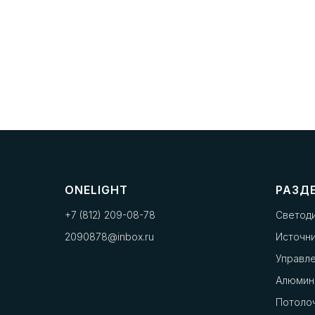
ONELIGHT
РАЗД
+7 (812) 209-08-78
Светод
2090878@inbox.ru
Источни
Управл
Алюмин
Потоло