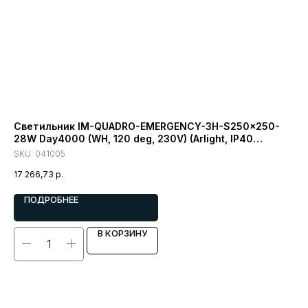
Светильник IM-QUADRO-EMERGENCY-3H-S250x250-
Св
28W Day4000 (WH, 120 deg, 230V) (Arlight, IP40
de
Металл)
SKU:
041005
SK
17 266,73
р.
9 
ПОДРОБНЕЕ
В КОРЗИНУ