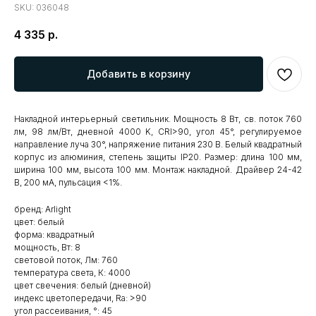
SKU:
036048
4 335
р.
Добавить в корзину
Накладной интерьерный светильник. Мощность 8 Вт, св. поток 760
лм, 98 лм/Вт, дневной 4000 K, CRI>90, угол 45°, регулируемое
направление луча 30°, напряжение питания 230 В. Белый квадратный
корпус из алюминия, степень защиты IP20. Размер: длина 100 мм,
ширина 100 мм, высота 100 мм. Монтаж накладной. Драйвер 24-42
В, 200 мА, пульсация <1%.
бренд: Arlight
цвет: белый
форма: квадратный
мощность, Вт: 8
световой поток, Лм: 760
температура света, К: 4000
цвет свечения: белый (дневной)
индекс цветопередачи, Ra: >90
угол рассеивания, °: 45