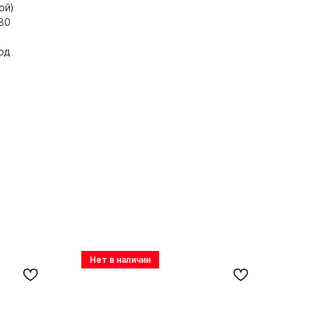
ой)
80
од