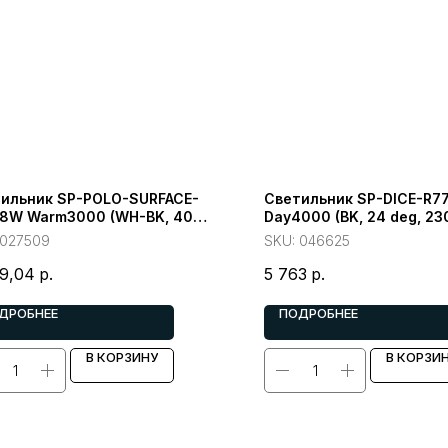
ильник SP-POLO-SURFACE-
Светильник SP-DICE-R7
8W Warm3000 (WH-BK, 40
Day4000 (BK, 24 deg, 23
(Arlight, IP20 Металл)
(Arlight, IP54 Металл)
027509
SKU:
046625
9,04
р.
5 763
р.
ДРОБНЕЕ
ПОДРОБНЕЕ
В КОРЗИНУ
В КОРЗИ