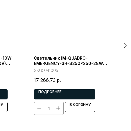
7-10W
Светильник IM-QUADRO-
Све
0V)
EMERGENCY-3H-S250x250-28W
EME
Day4000 (WH, 120 deg, 230V)
Day4
SKU:
041005
SKU
(Arlight, IP40 Металл)
(Arl
17 266,73
р.
35 
ПОДРОБНЕЕ
П
НУ
В КОРЗИНУ