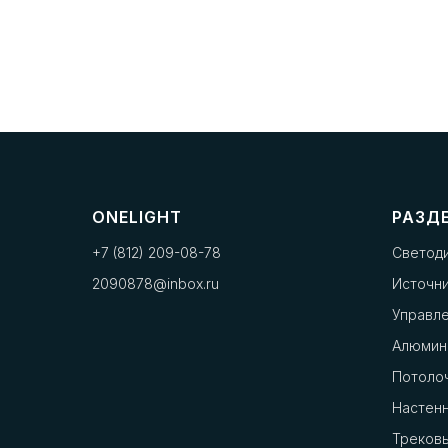
ONELIGHT
РАЗД
+7 (812) 209-08-78
Светод
2090878@inbox.ru
Источни
Управл
Алюмин
Потоло
Настенн
Треков