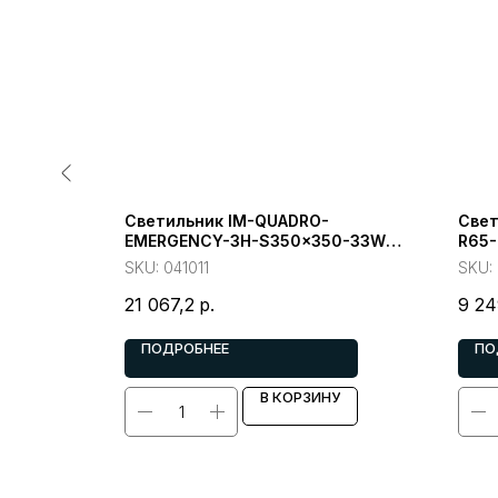
RFACE-
Светильник IM-QUADRO-
Свет
 24 deg)
EMERGENCY-3H-S350x350-33W
R65-
Day4000 (BK, 120 deg, 230V)
deg) 
SKU:
041011
SKU:
(Arlight, IP40 Металл)
21 067,2
р.
9 24
ПОДРОБНЕЕ
ПО
У
В КОРЗИНУ