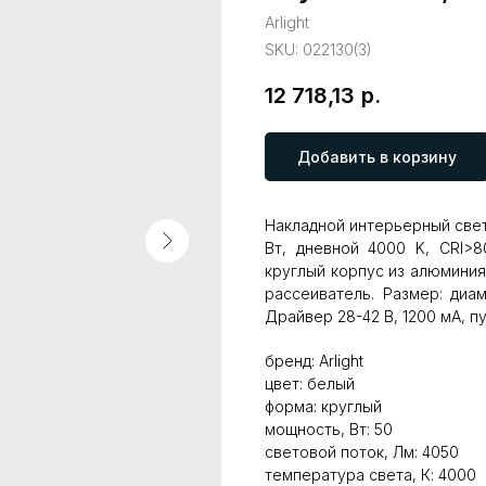
Arlight
SKU:
022130(3)
12 718,13
р.
Добавить в корзину
Накладной интерьерный свети
Вт, дневной 4000 K, CRI>8
круглый корпус из алюминия
рассеиватель. Размер: диа
Драйвер 28-42 В, 1200 мА, п
бренд: Arlight
цвет: белый
форма: круглый
мощность, Вт: 50
световой поток, Лм: 4050
температура света, К: 4000