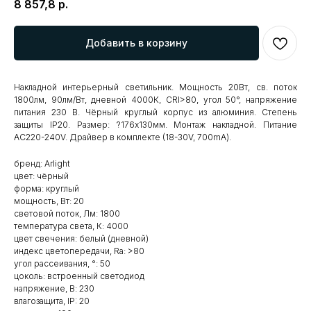
8 857,8
р.
Добавить в корзину
Накладной интерьерный светильник. Мощность 20Вт, св. поток
1800лм, 90лм/Вт, дневной 4000К, CRI>80, угол 50°, напряжение
питания 230 В. Чёрный круглый корпус из алюминия. Степень
защиты IP20. Размер: ?176х130мм. Монтаж накладной. Питание
AC220-240V. Драйвер в комплекте (18-30V, 700mA).
бренд: Arlight
цвет: чёрный
форма: круглый
мощность, Вт: 20
световой поток, Лм: 1800
температура света, К: 4000
цвет свечения: белый (дневной)
индекс цветопередачи, Ra: >80
угол рассеивания, °: 50
цоколь: встроенный светодиод
напряжение, В: 230
влагозащита, IP: 20