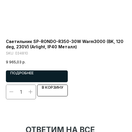
Светильник SP-RONDO-R350-30W Warm3000 (BK, 120
Св
deg, 230V) (Arlight, IP40 Металл)
54
Ме
SKU:
034810
SK
9 965,03
р.
31 
ПОДРОБНЕЕ
В КОРЗИНУ
ОТВЕТИМ НА ВСЕ