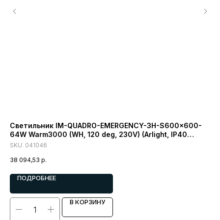
Светильник IM-QUADRO-EMERGENCY-3H-S600x600-
Св
64W Warm3000 (WH, 120 deg, 230V) (Arlight, IP40
de
Металл)
SKU:
041046
SK
38 094,53
р.
5 4
ПОДРОБНЕЕ
В КОРЗИНУ