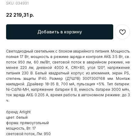
SKU:
034931
22 219,31
р.
Добавить в корзину
Светодиодный светильник с блоком аварийного питания. Мощность
полная 17 Вт, мощность в режиме заряда и контроля АКБ 3.5 Вт, св.
поток 950 лм, 60 лм/Вт, световой поток в аварийном режиме, не
менее 220 лм, дневной 4000 K, CRI>80, угол 120°, напряжение
питания 230 В. Белый квадратный корпус из алюминия, экран PS,
степень защиты IP40. Размер (Д?Ш?В) 300?300?68 мм. Монтаж
накладной. Драйвер 18-35 В, 700 мА, пульсация <5%. Тип батареи:
Ni-Cd/Ni-MH, напряжение батареи 6 В, емкость батареи 3000 мАч,
ток заряда АКБ 0.205 А, время работы в автономном режиме: до 3
ч.
бренд: Arlight
цвет: белый
форма: прямоугольный
мощность, Вт: 17
световой поток, Лм: 950