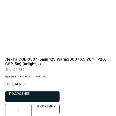
Лента COB-X504-5mm 12V Warm3000 (6.5 W/m, IP20,
Ле
CSP, 5m) (Arlight, -)
5m)
SKU:
041789
SK
продается кратно 5 метрам
про
цена за 1 метр
цен
1 062,34
р.
1 0
/
1 m
ПОДРОБНЕЕ
В КОРЗИНУ