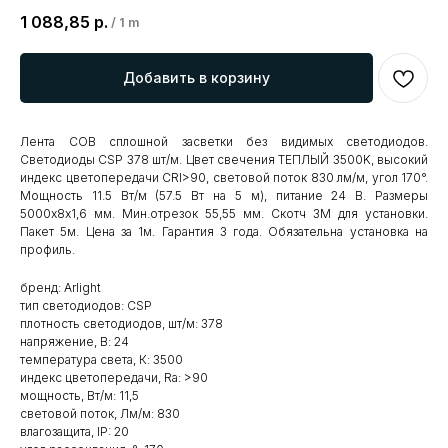
1 088,85
р.
/
1 m
Добавить в корзину
Лента COB сплошной засветки без видимых светодиодов.
Светодиоды CSP 378 шт/м. Цвет свечения ТЕПЛЫЙ 3500K, высокий
индекс цветопередачи CRI>90, световой поток 830 лм/м, угол 170°.
Мощность 11.5 Вт/м (57.5 Вт на 5 м), питание 24 В. Размеры
5000х8х1,6 мм. Мин.отрезок 55,55 мм. Скотч 3М для установки.
Пакет 5м. Цена за 1м. Гарантия 3 года. Обязательна установка на
профиль.
бренд: Arlight
тип светодиодов: CSP
плотность светодиодов, шт/м: 378
напряжение, В: 24
температура света, К: 3500
индекс цветопередачи, Ra: >90
мощность, Вт/м: 11,5
световой поток, Лм/м: 830
влагозащита, IP: 20