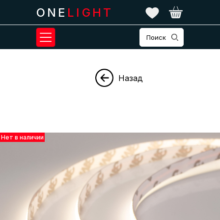
ONE
LIGHT
Поиск
Назад