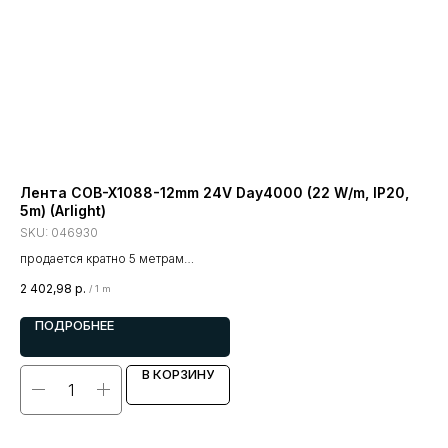
Лента COB-X1088-12mm 24V Day4000 (22 W/m, IP20,
Ле
5m) (Arlight)
CSP
SKU:
046930
SK
продается кратно 5 метрам
про
цена за 1 метр
цен
2 402,98
р.
70
/
1 m
ПОДРОБНЕЕ
В КОРЗИНУ