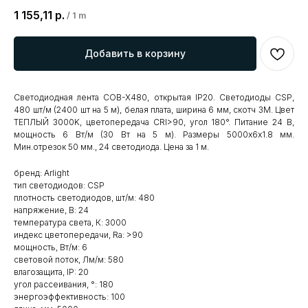
1 155,11
р.
/
1 m
Добавить в корзину
Светодиодная лента COB-X480, открытая IP20. Светодиоды CSP,
480 шт/м (2400 шт на 5 м), белая плата, ширина 6 мм, скотч 3М. Цвет
ТЕПЛЫЙ 3000K, цветопередача CRI>90, угол 180°. Питание 24 В,
мощность 6 Вт/м (30 Вт на 5 м). Размеры 5000х6х1.8 мм.
Мин.отрезок 50 мм., 24 светодиода. Цена за 1 м.
бренд: Arlight
тип светодиодов: CSP
плотность светодиодов, шт/м: 480
напряжение, В: 24
температура света, К: 3000
индекс цветопередачи, Ra: >90
мощность, Вт/м: 6
световой поток, Лм/м: 580
влагозащита, IP: 20
угол рассеивания, °: 180
энергоэффективность: 100