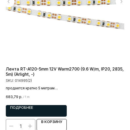
Лента RT-A120-5mm 12V Warm2700 (9.6 W/m, IP20, 2835,
Ле
5m) (Arlight, -)
(A
SKU:
014995(2)
SK
продается кратно 5 метрам
пр
цена за 1 метр
цен
683,79
р.
1 1
/
1 m
ПОДРОБНЕЕ
В КОРЗИНУ