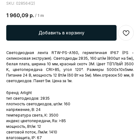
SKU:
028564(2)
1 960,09
р.
/
1 m
Добавить в корзину
Светодиодная лента RTW-PS-A160, герметичная IP67 (PS -
силиконовая экструзия). Светодиоды 2835, 160 шт/м (800шт на 5м),
белая плата, ширина 10 мм, красный скотч 3М. Цвет ТЁПЛЫЙ 3500
K, цветопередача CRI>85, угол 120°. Размеры 5000х10x5мм.
Питание 24 В, мощность 12 Вт/м (60 Вт на 5м). Мин.отрезок 50 мм, 8
светодиодов. Пакет 5м. Цена за 1м.
бренд: Arlight
тип светодиодов: 2835
плотность светодиодов, шт/м: 160
напряжение, В: 24
температура света, К: 3500
индекс цветопередачи, Ra: >85
мощность, Вт/м: 12
световой поток, Лм/м: 1410
влагозащита, IP: 67