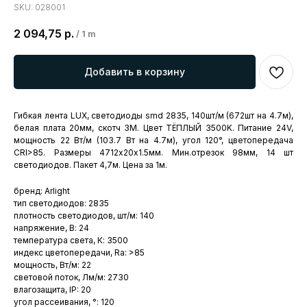
SKU:
028001
2 094,75
р.
/
1 m
Добавить в корзину
Гибкая лента LUX, светодиоды smd 2835, 140шт/м (672шт на 4.7м),
белая плата 20мм, скотч 3М. Цвет ТЁПЛЫЙ 3500K. Питание 24V,
мощность 22 Вт/м (103.7 Вт на 4.7м), угол 120°, цветопередача
CRI>85. Размеры 4712х20x1.5мм. Мин.отрезок 98мм, 14 шт
светодиодов. Пакет 4,7м. Цена за 1м.
бренд: Arlight
тип светодиодов: 2835
плотность светодиодов, шт/м: 140
напряжение, В: 24
температура света, К: 3500
индекс цветопередачи, Ra: >85
мощность, Вт/м: 22
световой поток, Лм/м: 2730
влагозащита, IP: 20
угол рассеивания, °: 120