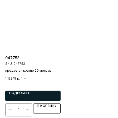
047753
Ле
5m)
SKU:
047753
SK
продается кратно 20 метрам
цена за 1 метр
пр
1 122,19
р.
/
1 m
цен
1 0
ПОДРОБНЕЕ
В КОРЗИНУ