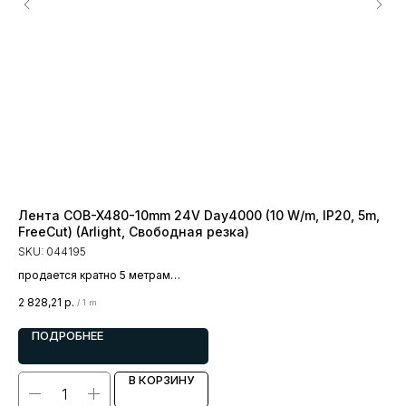
Лента COB-X480-10mm 24V Day4000 (10 W/m, IP20, 5m,
Ле
FreeCut) (Arlight, Свободная резка)
5m)
SKU:
044195
SK
продается кратно 5 метрам
пр
цена за 1 метр
цен
2 828,21
р.
88
/
1 m
ПОДРОБНЕЕ
В КОРЗИНУ