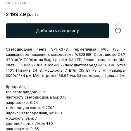
SKU:
041740
2 199,49
р.
/
1 m
Добавить в корзину
Светодиодная лента SPI-X378, герметичная IP65 (SE -
силиконовое покрытие), микросхема WS2818B. Светодиоды CSP
378 шт/м (1890шт на 5м), 1 pixel = 63 LED, белая плата, скотч 3М.
Цвет ТЕПЛЫЙ 2700K, высокий индекс цветопередачи CRI>90, угол
140°. Питание 24 В, мощность 7 Вт/м (35 Вт на 5 м). Размеры
5000x12x4 мм. Мин. отрезок 166.67 мм, 63 светодиода. Цена за 1 м.
бренд: Arlight
тип светодиодов: CSP
плотность светодиодов, шт/м: 378
напряжение, В: 24
температура света, К: 2700
индекс цветопередачи, Ra: >90
мощность, Вт/м: 7
световой поток, Лм/м: 480
влагозащита, IP: 65