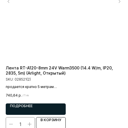
Лента RT-A120-8mm 24V Warm3500 (14.4 W/m, IP20,
Ле
2835, 5m) (Arlight, Открытый)
Wa
SKU:
028521(2)
SK
продается кратно 5 метрам
пр
цена за 1 метр
цен
740,64
р.
2 2
/
1 m
ПОДРОБНЕЕ
В КОРЗИНУ