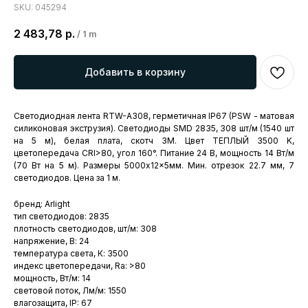
SKU:
045294
2 483,78
р.
/
1 m
Добавить в корзину
Светодиодная лента RTW-A308, герметичная IP67 (PSW - матовая
силиконовая экструзия). Светодиоды SMD 2835, 308 шт/м (1540 шт
на 5 м), белая плата, скотч 3M. Цвет ТЕПЛЫЙ 3500 K,
цветопередача CRI>80, угол 160°. Питание 24 В, мощность 14 Вт/м
(70 Вт на 5 м). Размеры 5000x12x5мм. Мин. отрезок 22.7 мм, 7
светодиодов. Цена за 1 м.
бренд: Arlight
тип светодиодов: 2835
плотность светодиодов, шт/м: 308
напряжение, В: 24
температура света, К: 3500
индекс цветопередачи, Ra: >80
мощность, Вт/м: 14
световой поток, Лм/м: 1550
влагозащита, IP: 67