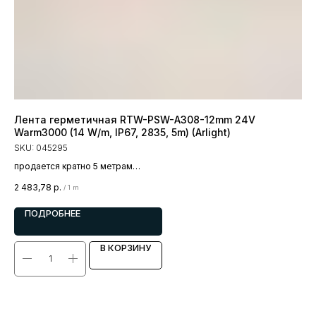
Лента герметичная RTW-PSW-A308-12mm 24V
Ле
Warm3000 (14 W/m, IP67, 2835, 5m) (Arlight)
30
SKU:
045295
SK
продается кратно 5 метрам
пр
цена за 1 метр
цен
2 483,78
р.
1 0
/
1 m
ПОДРОБНЕЕ
В КОРЗИНУ