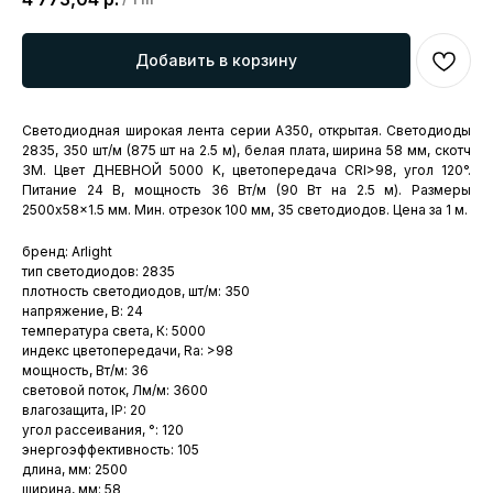
Добавить в корзину
Светодиодная широкая лента серии A350, открытая. Светодиоды
2835, 350 шт/м (875 шт на 2.5 м), белая плата, ширина 58 мм, скотч
3M. Цвет ДНЕВНОЙ 5000 K, цветопередача CRI>98, угол 120°.
Питание 24 В, мощность 36 Вт/м (90 Вт на 2.5 м). Размеры
2500x58x1.5 мм. Мин. отрезок 100 мм, 35 светодиодов. Цена за 1 м.
бренд: Arlight
тип светодиодов: 2835
плотность светодиодов, шт/м: 350
напряжение, В: 24
температура света, К: 5000
индекс цветопередачи, Ra: >98
мощность, Вт/м: 36
световой поток, Лм/м: 3600
влагозащита, IP: 20
угол рассеивания, °: 120
энергоэффективность: 105
длина, мм: 2500
ширина, мм: 58