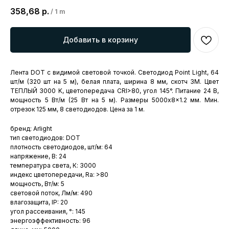
358,68
р.
/
1 m
Добавить в корзину
Лента DOT с видимой световой точкой. Светодиод Point Light, 64
шт/м (320 шт на 5 м), белая плата, ширина 8 мм, скотч 3M. Цвет
ТЕПЛЫЙ 3000 K, цветопередача CRI>80, угол 145°. Питание 24 В,
мощность 5 Вт/м (25 Вт на 5 м). Размеры 5000x8x1.2 мм. Мин.
отрезок 125 мм, 8 светодиодов. Цена за 1 м.
бренд: Arlight
тип светодиодов: DOT
плотность светодиодов, шт/м: 64
напряжение, В: 24
температура света, К: 3000
индекс цветопередачи, Ra: >80
мощность, Вт/м: 5
световой поток, Лм/м: 490
влагозащита, IP: 20
угол рассеивания, °: 145
энергоэффективность: 96