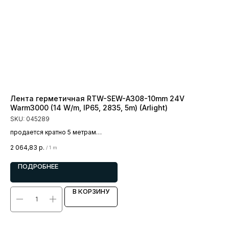
Лента герметичная RTW-SEW-A308-10mm 24V
Ле
Warm3000 (14 W/m, IP65, 2835, 5m) (Arlight)
IP
SKU:
045289
SK
продается кратно 5 метрам
пр
цена за 1 метр
цен
2 064,83
р.
951
/
1 m
ПОДРОБНЕЕ
В КОРЗИНУ