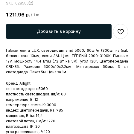
SKU:
028583(2)
1 211,96
р.
/
1 m
Добавить в корзину
Гибкая лента LUX, светодиоды smd 5060, 60шт/м (300шт на 5м),
белая плата 10мм, скотч 3М. Цвет ТЁПЛЫЙ 2900-3100K. Питание
12V, мощность 14.4 Вт/м (72 Вт на 5м), угол 120°, цветопередача
CRI>85. Размеры 5000х10x2.2мм. Мин.отрезок 50мм, 3 шт
светодиода. Пакет 5м. Цена за 1м.
бренд: Arlight
тип светодиодов: 5060
плотность светодиодов, шт/м: 60
напряжение, В: 12
температура света, К: 3000
индекс цветопередачи, Ra: >85
мощность, Вт/м: 14,4
световой поток, Лм/м: 1270
влагозащита, IP: 20
угол рассеивания, °: 120