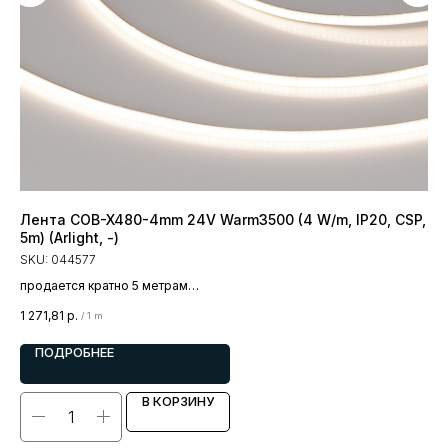
Лента COB-X480-4mm 24V Warm3500 (4 W/m, IP20, CSP,
Ле
5m) (Arlight, -)
28
SKU:
044577
SK
продается кратно 5 метрам
про
цена за 1 метр
цен
1 271,81
р.
2 0
/
1 m
ПОДРОБНЕЕ
В КОРЗИНУ