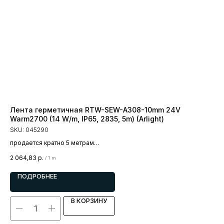
Лента герметичная RTW-SEW-A308-10mm 24V
Ле
Warm2700 (14 W/m, IP65, 2835, 5m) (Arlight)
Wa
SKU:
045290
SK
продается кратно 5 метрам
пр
цена за 1 метр
цен
2 064,83
р.
2 4
/
1 m
ПОДРОБНЕЕ
В КОРЗИНУ