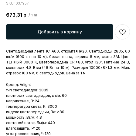
SKU:
037957
673,31
р.
/
1 m
Добавить в корзину
Светодиодная лента IC-A60, открытая IP20. Светодиоды 2835, 60
шт/м (600 шт на 10 м), белая плата, ширина 8 мм, скотч 3M. Цвет
ТЕПЛЫЙ 3000 K, цветопередача CRI>80, угол 120°. Питание 24 В,
мощность 4.8 Вт/м (48 Вт на 10 м). Размеры 10000x8x1.3 мм. Мин.
отрезок 100 мм, 6 светодиодов. Цена за 1 м.
бренд: Arlight
тип светодиодов: 2835
плотность светодиодов, шт/м: 60
напряжение, В: 24
температура света, К: 3000
индекс цветопередачи, Ra: >80
мощность, Вт/м: 4,8
световой поток, Лм/м: 440
влагозащита, IP: 20
угол рассеивания, °: 120