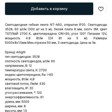
Добавить в корзину
Светодиодная гибкая лента NT-A60, открытая IP20. Светодиоды
3528, 60 шт/м (300 шт на 5 м), белая плата 8 мм, скотч 3M. Цвет
ТЕПЛЫЙ 2700 K, цветопередача CRI>90, угол 120°. Питание 12V,
мощность 4.8 Вт/м (24 Вт на 5 м). Размеры
5000х8x1.5мм.Мин.отрезок 50 мм, 3 светодиода. Цена за 1м.
бренд: Arlight
тип светодиодов: 3528
плотность светодиодов, шт/м: 60
напряжение, В: 12
температура света, К: 2700
индекс цветопередачи, Ra: >90
мощность, Вт/м: 4,8
световой поток, Лм/м: 430
влагозащита, IP: 20
угол рассеивания, °: 120
энергоэффективность: 91
длина, мм: 5000
ширина, мм: 8
высота, мм: 1.5