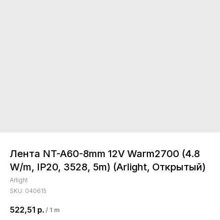
Лента NT-A60-8mm 12V Warm2700 (4.8
W/m, IP20, 3528, 5m) (Arlight, Открытый)
Arlight
SKU:
040615
522,51
р.
/
1 m