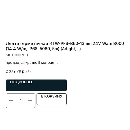
Лента герметичная RTW-PFS-B60-13mm 24V Warm3000
Ле
(14.4 W/m, IP68, 5060, 5m) (Arlight, -)
28
SKU:
033788
SK
продается кратно 5 метрам
пр
цена за 1 метр
цен
2 079,79
р.
1 1
/
1 m
ПОДРОБНЕЕ
В КОРЗИНУ