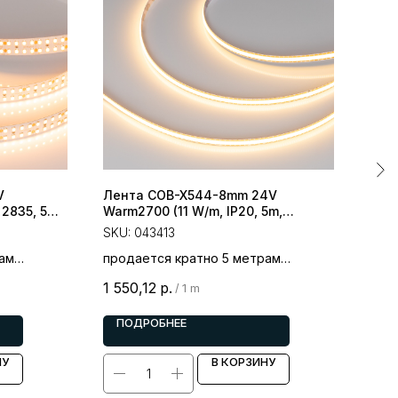
V
Лента COB-X544-8mm 24V
Лен
 2835, 5m)
Warm2700 (11 W/m, IP20, 5m,
Warm
/Вт)
FreeCut) (Arlight, Свободная резка)
(Arli
SKU:
043413
SKU
ам
продается кратно 5 метрам
прод
цена за 1 метр
цена
1 550,12
р.
1 4
/
1 m
ПОДРОБНЕЕ
П
НУ
В КОРЗИНУ