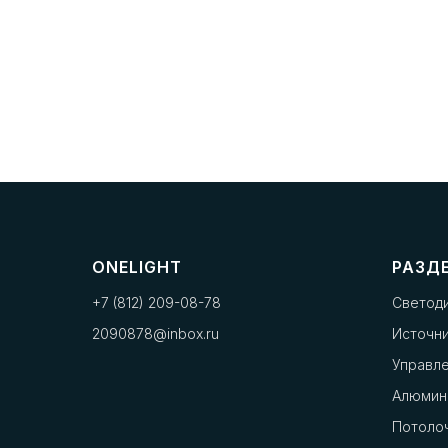
ONELIGHT
РАЗД
+7 (812) 209-08-78
Светод
2090878@inbox.ru
Источни
Управл
Алюмин
Потоло