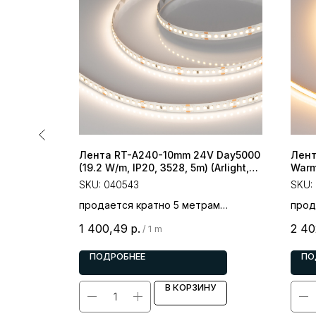
PS-X400-
Лента RT-A240-10mm 24V Day5000
Лент
, IP67,
(19.2 W/m, IP20, 3528, 5m) (Arlight,
Warm
Открытый)
(Arli
SKU:
040543
SKU:
ам
продается кратно 5 метрам
прод
цена за 1 метр
цена
1 400,49
р.
2 40
/
1 m
ПОДРОБНЕЕ
ПО
У
В КОРЗИНУ