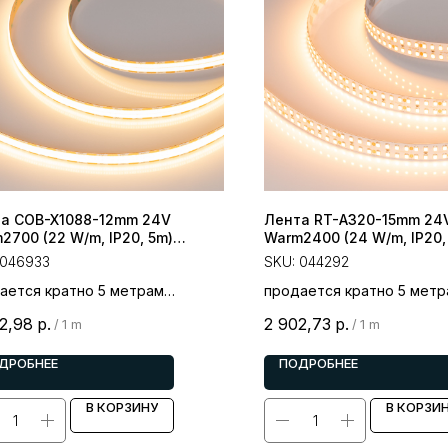
а COB-X1088-12mm 24V
Лента RT-A320-15mm 24
2700 (22 W/m, IP20, 5m)
Warm2400 (24 W/m, IP20,
ght)
(Arlight, высок.эфф.150 лм
046933
SKU:
044292
ается кратно 5 метрам
продается кратно 5 метр
 за 1 метр
цена за 1 метр
2,98
р.
2 902,73
р.
/
1 m
/
1 m
ДРОБНЕЕ
ПОДРОБНЕЕ
В КОРЗИНУ
В КОРЗИ