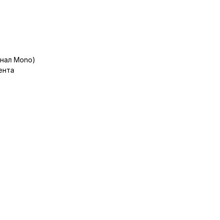
анал Mono)
ента