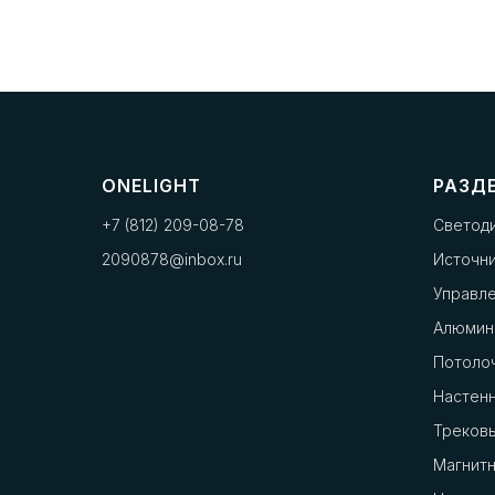
ONELIGHT
РАЗД
+7 (812) 209-08-78
Светод
2090878@inbox.ru
Источни
Управл
Алюмин
Потоло
Настенн
Треков
Магнит