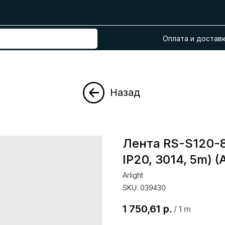
Оплата и достав
Назад
Лента RS-S120-
IP20, 3014, 5m) (
Arlight
SKU:
039430
1 750,61
р.
/
1 m