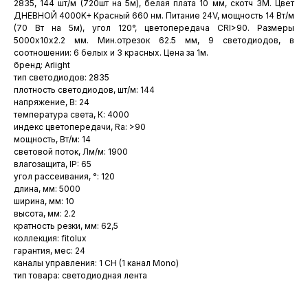
2835, 144 шт/м (720шт на 5м), белая плата 10 мм, скотч 3М. Цвет
ДНЕВНОЙ 4000K+ Красный 660 нм. Питание 24V, мощность 14 Вт/м
(70 Вт на 5м), угол 120°, цветопередача CRI>90. Размеры
5000х10x2.2 мм. Мин.отрезок 62.5 мм, 9 светодиодов, в
соотношении: 6 белых и 3 красных. Цена за 1м.
бренд: Arlight
тип светодиодов: 2835
плотность светодиодов, шт/м: 144
напряжение, В: 24
температура света, К: 4000
индекс цветопередачи, Ra: >90
мощность, Вт/м: 14
световой поток, Лм/м: 1900
влагозащита, IP: 65
угол рассеивания, °: 120
длина, мм: 5000
ширина, мм: 10
высота, мм: 2.2
кратность резки, мм: 62,5
коллекция: fitolux
гарантия, мес: 24
каналы управления: 1 CH (1 канал Mono)
тип товара: светодиодная лента