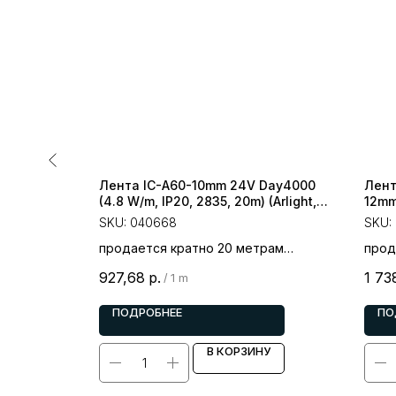
Лента IC-A60-10mm 24V Day4000
Лент
(4.8 W/m, IP20, 2835, 20m) (Arlight,
12mm
4.8 Вт/м, IP20)
TWP10
SKU:
040668
SKU:
рам
продается кратно 20 метрам
прод
цена за 1 метр
цена
927,68
р.
1 73
/
1 m
ПОДРОБНЕЕ
ПО
У
В КОРЗИНУ