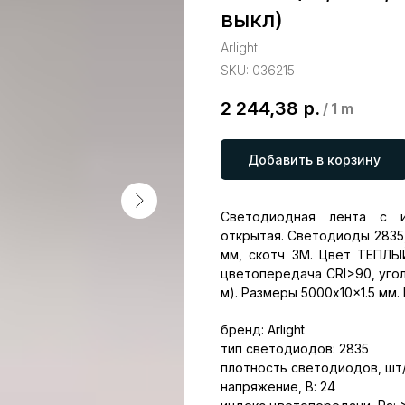
выкл)
Arlight
SKU:
036215
2 244,38
р.
/
1 m
Добавить в корзину
Светодиодная лента с и
открытая. Светодиоды 2835, 
мм, скотч 3M. Цвет ТЕПЛ
цветопередача CRI>90, угол 
м). Размеры 5000x10x1.5 мм. 
бренд: Arlight
тип светодиодов: 2835
плотность светодиодов, шт/
напряжение, В: 24