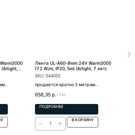
 Warm3000
Лента UL-A60-8mm 24V Warm3000
Лен
(Arlight,
(7.2 W/m, IP20, 5m) (Arlight, 7 лет)
(9.6
Отк
SKU:
044055
SKU
ам
продается кратно 5 метрам
прод
цена за 1 метр
цена
658,35
р.
649
/
1 m
ПОДРОБНЕЕ
П
НУ
В КОРЗИНУ