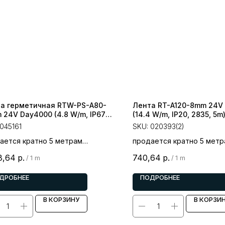
а герметичная RTW-PS-A80-
Лента RT-A120-8mm 24V
 24V Day4000 (4.8 W/m, IP67,
(14.4 W/m, IP20, 2835, 5m) 
0, 5m) (Arlight, -)
Открытый)
045161
SKU:
020393(2)
ается кратно 5 метрам
продается кратно 5 метр
 за 1 метр
цена за 1 метр
8,64
р.
740,64
р.
/
1 m
/
1 m
ДРОБНЕЕ
ПОДРОБНЕЕ
В КОРЗИНУ
В КОРЗИ