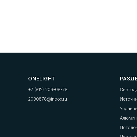
ONELIGHT
РАЗД
+7 (812) 209-08-78
Светод
2090878@inbox.ru
Источни
Управл
Алюмин
Потоло
Настенн