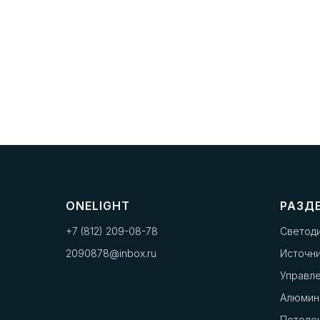
ONELIGHT
РАЗД
+7 (812) 209-08-78
Светод
2090878@inbox.ru
Источни
Управл
Алюмин
Потоло