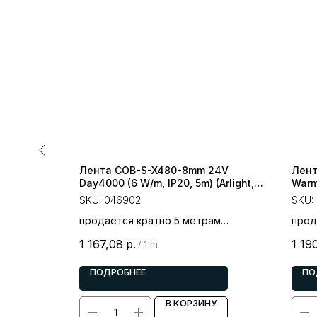
 Warm3500
Лента COB-S-X480-8mm 24V
Лент
t, 7 лет)
Day4000 (6 W/m, IP20, 5m) (Arlight,
Warm
боковое свечение)
(Arli
SKU:
046902
SKU:
ам
продается кратно 5 метрам
прод
цена за 1 метр
цена
1 167,08
р.
1 19
/
1 m
ПОДРОБНЕЕ
ПО
У
В КОРЗИНУ