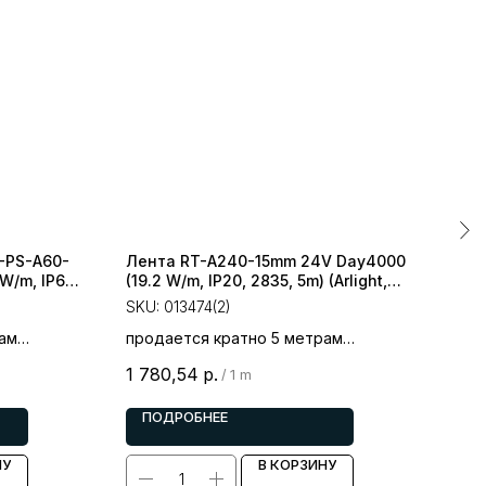
-PS-A60-
Лента RT-A240-15mm 24V Day4000
045
W/m, IP67,
(19.2 W/m, IP20, 2835, 5m) (Arlight,
SKU
м, IP67)
Открытый)
SKU:
013474(2)
прод
ам
продается кратно 5 метрам
цена
3 26
цена за 1 метр
1 780,54
р.
/
1 m
ПОДРОБНЕЕ
П
НУ
В КОРЗИНУ