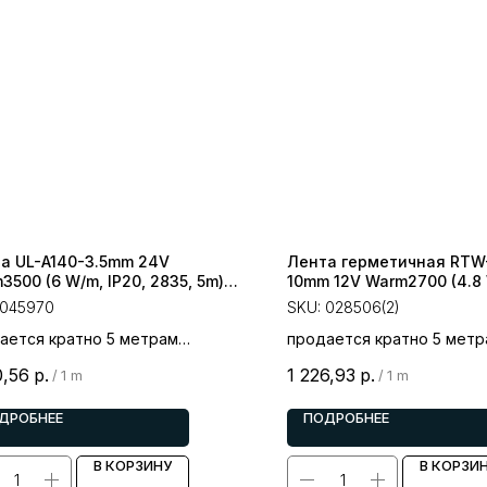
а UL-A140-3.5mm 24V
Лента герметичная RTW
3500 (6 W/m, IP20, 2835, 5m)
10mm 12V Warm2700 (4.8 
ght, узкая)
2835, 5m) (Arlight, 4.8 Вт/
045970
SKU:
028506(2)
ается кратно 5 метрам
продается кратно 5 метр
 за 1 метр
цена за 1 метр
0,56
р.
1 226,93
р.
/
1 m
/
1 m
ДРОБНЕЕ
ПОДРОБНЕЕ
В КОРЗИНУ
В КОРЗИ