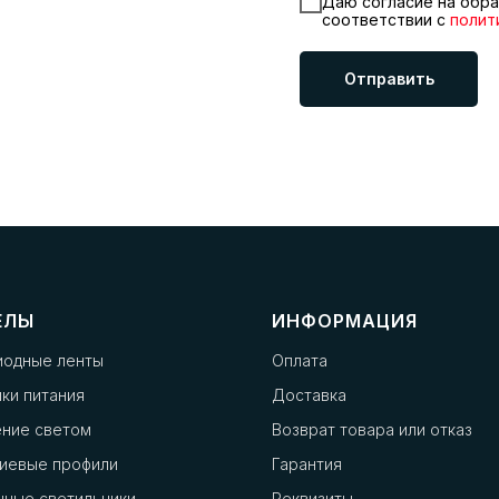
Даю согласие на обра
соответствии с
полит
Отправить
ЕЛЫ
ИНФОРМАЦИЯ
иодные ленты
Оплата
ки питания
Доставка
ение светом
Возврат товара или отказ
иевые профили
Гарантия
чные светильники
Реквизиты