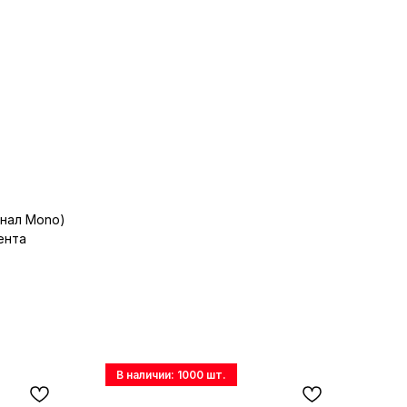
анал Mono)
ента