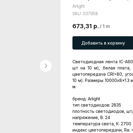
Arlight
SKU:
037958
673,31
р.
/
1 m
Добавить в корзину
Светодиодная лента IC-A60
шт на 10 м), белая плата
цветопередача CRI>80, угол
10 м). Размеры 10000x8x1.3 
м.
бренд: Arlight
тип светодиодов: 2835
плотность светодиодов, шт/
напряжение, В: 24
температура света, К: 2700
индекс цветопередачи, Ra: 