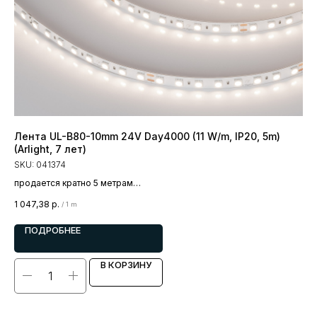
Лента UL-B80-10mm 24V Day4000 (11 W/m, IP20, 5m)
Ле
(Arlight, 7 лет)
(10
SKU:
041374
SK
продается кратно 5 метрам
пр
цена за 1 метр
цен
1 047,38
р.
2 2
/
1 m
ПОДРОБНЕЕ
В КОРЗИНУ