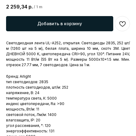
2 259,34
р.
/
1 m
Добавить в корзину
Светодиодная лента UL-A252, открытая. Светодиоды 2835, 252 шт/
м (1260 шт на 5 м), белая плата, ширина 10 мм, скотч 3M. Цвет
ДНЕВНОЙ 5000 K, цветопередача CRI>90, угол 120°. Питание 24V,
мощность 11 Вт/м (55 Вт на 5 м). Размеры 5000x10x1.5 мм. Мин.
отрезок 27.77 мм, 7 светодиодов. Цена за 1 м.
бренд: Arlight
тип светодиодов: 2835
плотность светодиодов, шт/м: 252
напряжение, В: 24
температура света, К: 5000
индекс цветопередачи, Ra: >90
мощность, Вт/м: 11
световой поток, Лм/м: 1400
влагозащита, IP: 20
угол рассеивания, °: 120
энергоэффективность: 131