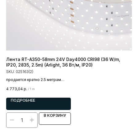
Лента RT-A350-58mm 24V Day4000 CRI98 (36 W/m,
Ле
IP20, 2835, 2.5m) (Arlight, 36 Вт/м, IP20)
35
SKU:
025163(2)
SK
продается кратно 2.5 метрам
пр
цена за 1 метр
цен
4 773,04
р.
485
/
1 m
ПОДРОБНЕЕ
В КОРЗИНУ