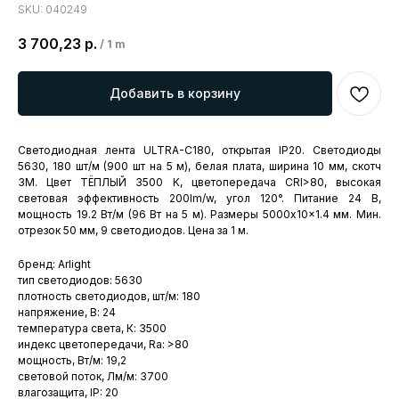
SKU:
040249
3 700,23
р.
/
1 m
Добавить в корзину
Светодиодная лента ULTRA-C180, открытая IP20. Светодиоды
5630, 180 шт/м (900 шт на 5 м), белая плата, ширина 10 мм, скотч
3M. Цвет ТЁПЛЫЙ 3500 K, цветопередача CRI>80, высокая
световая эффективность 200lm/w, угол 120°. Питание 24 В,
мощность 19.2 Вт/м (96 Вт на 5 м). Размеры 5000x10x1.4 мм. Мин.
отрезок 50 мм, 9 светодиодов. Цена за 1 м.
бренд: Arlight
тип светодиодов: 5630
плотность светодиодов, шт/м: 180
напряжение, В: 24
температура света, К: 3500
индекс цветопередачи, Ra: >80
мощность, Вт/м: 19,2
световой поток, Лм/м: 3700
влагозащита, IP: 20