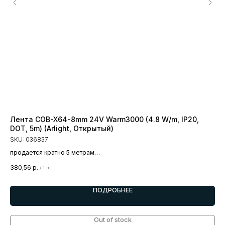
Лента COB-X64-8mm 24V Warm3000 (4.8 W/m, IP20,
Ле
DOT, 5m) (Arlight, Открытый)
IP
SKU:
036837
SK
продается кратно 5 метрам
пр
цена за 1 метр
цен
380,56
р.
2 9
/
1 m
ПОДРОБНЕЕ
Out of stock