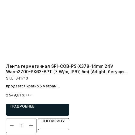
Лента герметичная SPI-COB-PS-X378-14mm 24V
Ле
Warm2700-PX63-BPT (7 W/m, IP67, 5m) (Arlight, бегущий
30
огонь)
SKU:
041743
SK
продается кратно 5 метрам
пр
цена за 1 метр
цен
2 549,61
р.
1 0
/
1 m
ПОДРОБНЕЕ
В КОРЗИНУ