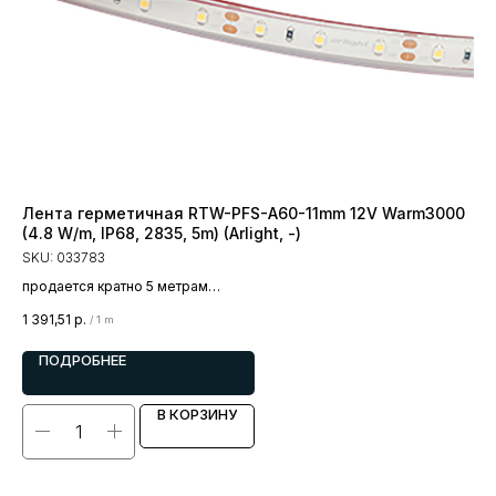
Лента герметичная RTW-PFS-A60-11mm 12V Warm3000
Ле
(4.8 W/m, IP68, 2835, 5m) (Arlight, -)
IP
SKU:
033783
SK
продается кратно 5 метрам
пр
цена за 1 метр
цен
1 391,51
р.
1 0
/
1 m
ПОДРОБНЕЕ
В КОРЗИНУ