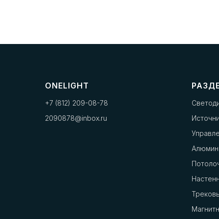
ONELIGHT
РАЗД
+7 (812) 209-08-78
Светод
2090878@inbox.ru
Источни
Управл
Алюмин
Потоло
Настенн
Треков
Магнит