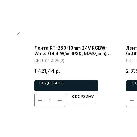
-PS-B30-
Лента RT-B60-10mm 24V RGBW-
Лент
67, 5060,
White (14.4 W/m, IP20, 5060, 5m)
(5060
(Arlight, Открытый)
м, IP
SKU:
018325(2)
SKU:
1 421,44
р.
2 33
ПОДРОБНЕЕ
ПО
У
В КОРЗИНУ