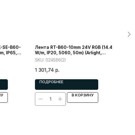
-SE-B60-
Лента RT-B60-10mm 24V RGB (14.4
Лен
m, IP65,
W/m, IP20, 5060, 50m) (Arlight,
10mm
Открытый)
5060
SKU:
024586(2)
SKU
1 301,74
р.
1 10
ПОДРОБНЕЕ
П
НУ
В КОРЗИНУ