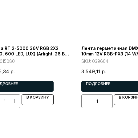
а RT 2-5000 36V RGB 2X2
Лента герметичная DMX
, 600 LED, LUX) (Arlight, 26 Вт/
10mm 12V RGB-PX3 (14 W/
20)
5060, 5m) (Arlight, -)
015080
SKU:
039604
5,34
р.
3 549,11
р.
ДРОБНЕЕ
ПОДРОБНЕЕ
В КОРЗИНУ
В КОРЗИ