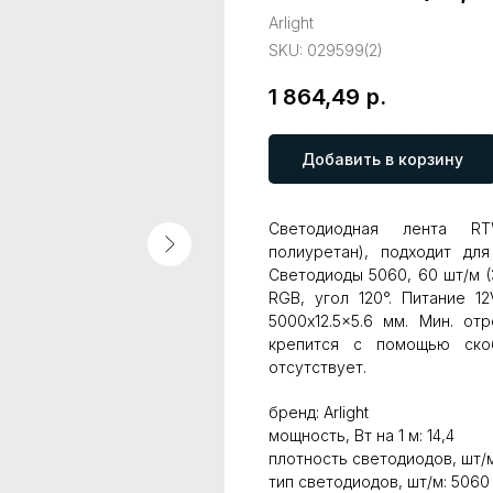
Arlight
SKU:
029599(2)
1 864,49
р.
Добавить в корзину
Светодиодная лента RT
полиуретан), подходит дл
Светодиоды 5060, 60 шт/м (3
RGB, угол 120°. Питание 1
5000x12.5x5.6 мм. Мин. от
крепится с помощью ско
отсутствует.
бренд: Arlight
мощность, Вт на 1 м: 14,4
плотность светодиодов, шт/м
тип светодиодов, шт/м: 5060