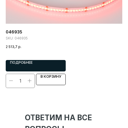
046935
Ле
50
SKU:
046935
SK
2 513,7
р.
2 3
ПОДРОБНЕЕ
В КОРЗИНУ
ОТВЕТИМ НА ВСЕ