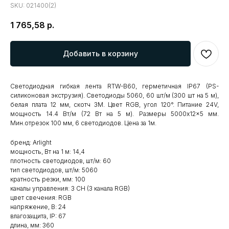
SKU:
021400(2)
1 765,58
р.
Добавить в корзину
Светодиодная гибкая лента RTW-B60, герметичная IP67 (PS-
силиконовая экструзия). Светодиоды 5060, 60 шт/м (300 шт на 5 м),
белая плата 12 мм, скотч 3M. Цвет RGB, угол 120°. Питание 24V,
мощность 14.4 Вт/м (72 Вт на 5 м). Размеры 5000x12x5 мм.
Мин.отрезок 100 мм, 6 светодиодов. Цена за 1м.
бренд: Arlight
мощность, Вт на 1 м: 14,4
плотность светодиодов, шт/м: 60
тип светодиодов, шт/м: 5060
кратность резки, мм: 100
каналы управления: 3 CH (3 канала RGB)
цвет свечения: RGB
напряжение, В: 24
влагозащита, IP: 67
длина, мм: 360