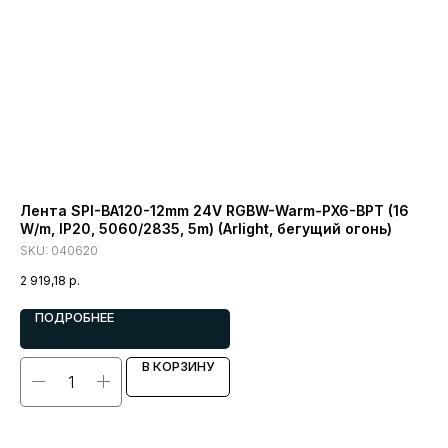
Лента SPI-BA120-12mm 24V RGBW-Warm-PX6-BPT (16
Ле
W/m, IP20, 5060/2835, 5m) (Arlight, бегущий огонь)
(1
SKU:
040620
SK
2 919,18
р.
2 5
ПОДРОБНЕЕ
В КОРЗИНУ