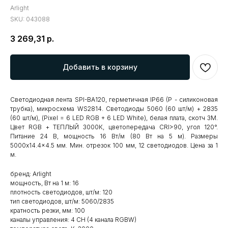
Arlight
SKU:
043088
3 269,31
р.
Добавить в корзину
Светодиодная лента SPI-BA120, герметичная IP66 (P - силиконовая
трубка), микросхема WS2814. Светодиоды 5060 (60 шт/м) + 2835
(60 шт/м), (Pixel = 6 LED RGB + 6 LED White), белая плата, скотч 3М.
Цвет RGB + ТЕПЛЫЙ 3000К, цветопередача CRI>90, угол 120°.
Питание 24 В, мощность 16 Вт/м (80 Вт на 5 м). Размеры
5000x14.4x4.5 мм. Мин. отрезок 100 мм, 12 светодиодов. Цена за 1
м.
бренд: Arlight
мощность, Вт на 1 м: 16
плотность светодиодов, шт/м: 120
тип светодиодов, шт/м: 5060/2835
кратность резки, мм: 100
каналы управления: 4 CH (4 канала RGBW)