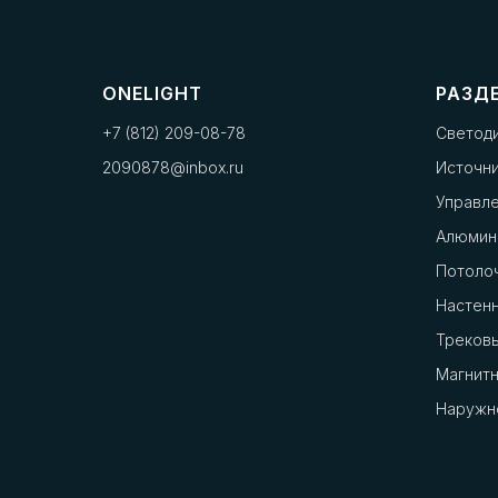
ONELIGHT
РАЗД
+7 (812) 209-08-78
Светод
2090878@inbox.ru
Источни
Управл
Алюмин
Потоло
Настенн
Треков
Магнит
Наружн