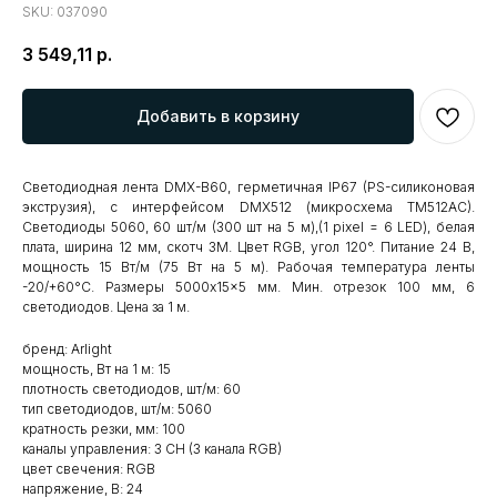
SKU:
037090
3 549,11
р.
Добавить в корзину
Светодиодная лента DMX-B60, герметичная IP67 (PS-силиконовая
экструзия), с интерфейсом DMX512 (микросхема TM512AC).
Светодиоды 5060, 60 шт/м (300 шт на 5 м),(1 pixel = 6 LED), белая
плата, ширина 12 мм, скотч 3M. Цвет RGB, угол 120°. Питание 24 В,
мощность 15 Вт/м (75 Вт на 5 м). Рабочая температура ленты
-20/+60°С. Размеры 5000x15x5 мм. Мин. отрезок 100 мм, 6
светодиодов. Цена за 1 м.
бренд: Arlight
мощность, Вт на 1 м: 15
плотность светодиодов, шт/м: 60
тип светодиодов, шт/м: 5060
кратность резки, мм: 100
каналы управления: 3 CH (3 канала RGB)
цвет свечения: RGB
напряжение, В: 24