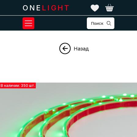
ONE
LIGHT
Поиск
Назад