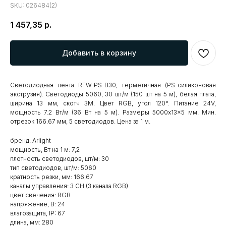
SKU:
026484(2)
1 457,35
р.
Добавить в корзину
Светодиодная лента RTW-PS-B30, герметичная (PS-силиконовая
экструзия). Светодиоды 5060, 30 шт/м (150 шт на 5 м), белая плата,
ширина 13 мм, скотч 3M. Цвет RGB, угол 120°. Питание 24V,
мощность 7.2 Вт/м (36 Вт на 5 м). Размеры 5000x13x5 мм. Мин.
отрезок 166.67 мм, 5 светодиодов. Цена за 1 м.
бренд: Arlight
мощность, Вт на 1 м: 7,2
плотность светодиодов, шт/м: 30
тип светодиодов, шт/м: 5060
кратность резки, мм: 166,67
каналы управления: 3 CH (3 канала RGB)
цвет свечения: RGB
напряжение, В: 24
влагозащита, IP: 67
длина, мм: 280