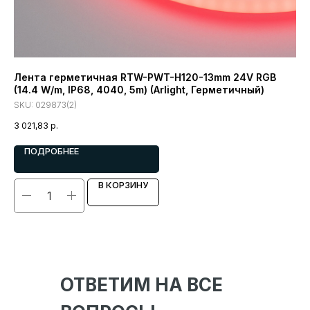
Лента герметичная RTW-PWT-H120-13mm 24V RGB
Ле
(14.4 W/m, IP68, 4040, 5m) (Arlight, Герметичный)
W/
SKU:
029873(2)
SK
3 021,83
р.
1 7
ПОДРОБНЕЕ
В КОРЗИНУ
ОТВЕТИМ НА ВСЕ