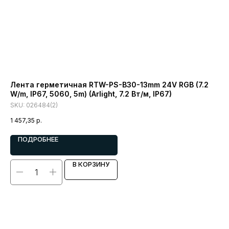
Лента герметичная RTW-PS-B30-13mm 24V RGB (7.2
Ле
W/m, IP67, 5060, 5m) (Arlight, 7.2 Вт/м, IP67)
(Ar
SKU:
026484(2)
SK
1 457,35
р.
1 3
ПОДРОБНЕЕ
В КОРЗИНУ