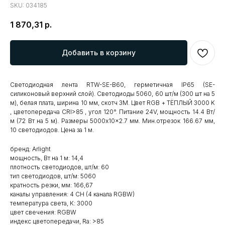
SKU:
034185
1 870,31
р.
Добавить в корзину
Светодиодная лента RTW-SE-B60, герметичная IP65 (SE-
силиконовый верхний слой). Светодиоды 5060, 60 шт/м (300 шт на 5
м), белая плата, ширина 10 мм, скотч 3M. Цвет RGB + ТЁПЛЫЙ 3000 K
, цветопередача CRI>85 , угол 120°. Питание 24V, мощность 14.4 Вт/
м (72 Вт на 5 м). Размеры 5000x10x2.7 мм. Мин.отрезок 166.67 мм,
10 светодиодов. Цена за 1 м.
бренд: Arlight
мощность, Вт на 1 м: 14,4
плотность светодиодов, шт/м: 60
тип светодиодов, шт/м: 5060
кратность резки, мм: 166,67
каналы управления: 4 CH (4 канала RGBW)
температура света, К: 3000
цвет свечения: RGBW
индекс цветопередачи, Ra: >85