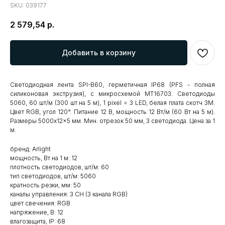
SKU:
039177
2 579,54
р.
Добавить в корзину
Светодиодная лента SPI-B60, герметичная IP68 (PFS - полная
силиконовая экструзия), с микросхемой MT16703. Светодиоды
5060, 60 шт/м (300 шт на 5 м), 1 pixel = 3 LED, белая плата скотч 3М.
Цвет RGB, угол 120°. Питание 12 В, мощность 12 Вт/м (60 Вт на 5 м).
Размеры 5000x12x5 мм. Мин. отрезок 50 мм, 3 светодиода. Цена за 1
м.
бренд: Arlight
мощность, Вт на 1 м: 12
плотность светодиодов, шт/м: 60
тип светодиодов, шт/м: 5060
кратность резки, мм: 50
каналы управления: 3 CH (3 канала RGB)
цвет свечения: RGB
напряжение, В: 12
влагозащита, IP: 68