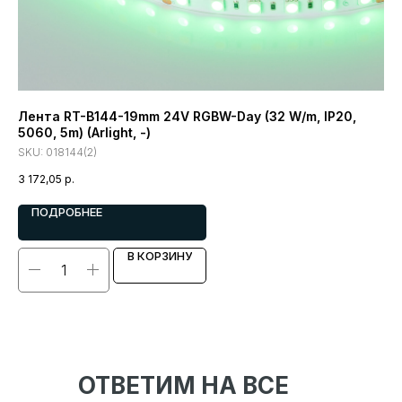
Лента RT-B144-19mm 24V RGBW-Day (32 W/m, IP20,
Ле
5060, 5m) (Arlight, -)
W/
SKU:
018144(2)
SK
3 172,05
р.
1 1
ПОДРОБНЕЕ
В КОРЗИНУ
ОТВЕТИМ НА ВСЕ